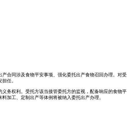
产合同涉及食物平安事项、强化委托出产食物召回办理。对受
安担任。
义务权利。受托方该当接管委托方的监视，配备响应的食物平
来料加工、定制出产等体例将被纳入委托出产办理。