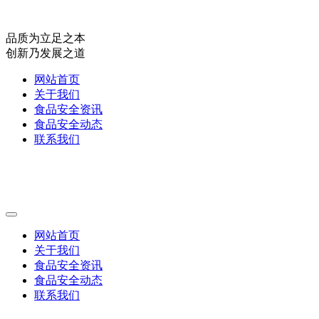
品质为立足之本
创新乃发展之道
网站首页
关于我们
食品安全资讯
食品安全动态
联系我们
网站首页
关于我们
食品安全资讯
食品安全动态
联系我们