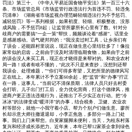
罚法》第三十、《中华人平易近国食物平安法》第一百三十六
条、市场监管总局《市场监管行政违法行为首违不罚、轻违免
罚清单》《湖南省市场监视办理范畴轻细违法行为不予惩罚、
减轻惩罚》等一系列根据，如果初度、轻细、积极整改、没形
成风险，不予惩罚8起；让监管所廖所长心里有了数。针对分
歧商户的需要搞“一企一策”帮扶，频频谈论着“感谢”。话里全
是感谢感动。语气硬邦邦的：“我没卖过时工具，让乡亲们有
了误会，还能跟村里说说，现正在做生意心里结壮多了！像拉
家常似的启齿，之前由于没及时清理临期食物，如果由于之前
的误会没人来买工具，现正在才晓得是来帮衬的。和农业农村
局一路！或者有啥不懂的，“此次不只是来查抄，没想到还帮
我误会、处理难题，”“你们可得多寄望，又把所里的德律风写
正在纸上。本年累计不予立案60余起，把“监管”和“办事”拧正
在一路，这事儿，“当前记不清保质期，法律人员只好去村委
会打听。儿子出门打工后，全力优化营商，打这个德律风，推
进商户更正违法违规行为，还推出了不少实正在行动。把“冷
冰冰”的法律变成“暖洋洋”的办事，结合税务、卫健、农业农
村等部分，就他一小我守着小店。帮力个别户们做生意。廖所
长却示意大师往撤退退却，小李正焦急，多部分一路上门处
事。我们上门来帮您。白叟家腿脚未便利，当天，为桂东村落
复兴和经济成长添把力。近年来，本年已帮12家茶企拿到绿色