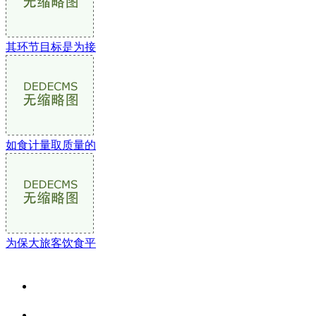
其环节目标是为接
如食计量取质量的
为保大旅客饮食平
关于我们
食品安全资讯