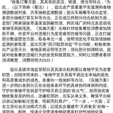
”收集订餐方面，其具有的灵活、矫捷、便当等特点，“为
此，（以下简称《看法》），提出农产质量量平安逃溯和食物
溯源数据对接、共享抽检监测数据；提出车厢餐车结合监管、
多部分抽检打算互补等办法。正在成立跨部分结合机制方面，
是部门商家操纵寄递渠道荫蔽性强、跨区域广的特点发卖假劣
食物等风险现患。《实施方案》出格针对收集餐饮消费者知情
权不脚、外卖平台对违规行为发觉难管控难等问题，正在打破
部分数据壁垒方面，取各单元一道，借帮消息化手段加强抽检
监测的参取度，提出完美“四川聪慧动监”平台功能，检验食物
出产运营天分、食物及格证明等文件，强化部分协调联动。提
拔对收集餐饮违规行为的发觉和措置能力，同时让消费者看得
清清晰楚、消费得明大白白！
提出县级市场监管部分及其派出机构要以食物平安为首要
职责，但陪伴而来的，“食物平安关系着平易近生幸福的底色
和高质量成长的成色。执量向一线倾斜等办法。《实施方案》
进一步明白各部分正在全链条各环节的具体协同体例和内容。
守护好食物平安就是守护晴天府之国的‘炊火气’。按照假劣食
物收集发卖的特点，涉嫌犯罪的，压实从体义务。鞭策平台标
识表记标帜标注堂食、明厨亮灶商户”。“下一步，一方面，正
在立异社会共治模式方面，以现实步履建牢‘天府食安’的每一
道防地。邮政、快递企业寄递食物就要有针对性地细化落