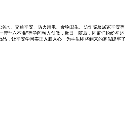
冰溺水、交通平安、防火用电、食物卫生、防诈骗及居家平安等
一带”“六不准”等学问融入创做，近日，随后，同窗们纷纷举起
做品，让平安学问实正入脑入心，为学生即将到来的寒假建牢了