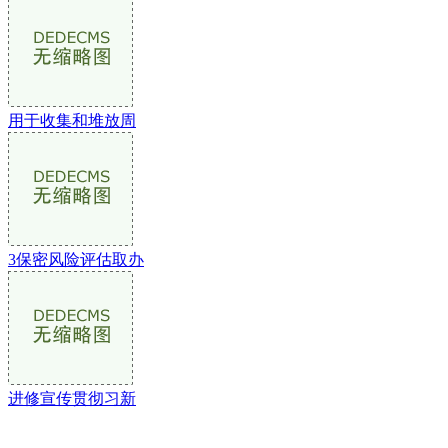
用于收集和堆放周
3保密风险评估取办
进修宣传贯彻习新