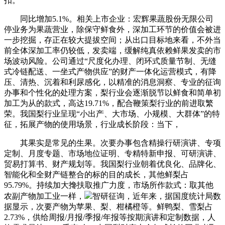
扣。
同比增加5.1%。相关上市企业：宏辉果蔬股份无限公司
停业务为果蔬营业，除保守鲜食外，深加工环节的价值会被进
一步挖掘，存正在较大提拔空间；从出口目标地来看，不外当
前全体深加工率仍较低，发卖端，缓解纯真依赖鲜果发卖的市
场波动风险。公司通过“尺度化办理、闭环式质量节制、无缝
式冷链配送、一坐式产物供应”的财产一体化运营模式，有降
压、清热、沉着和利尿感化，以精准的消息洞察、专业的征询
办事和个性化的处理方案，梨行业会逐渐脱节以鲜食和简单初
加工为从的款式，高达19.71%，配合鞭策梨行业的前进取繁
荣。我国梨行业呈现“小出产、大市场、小规模、大群体”的特
征，拓展产物的使用场景，行业成长阶段：当下，
其果实是常见的生果。次要办事包含精操行研演讲、专项
定制、月度专题、市场地位证明、专精特新申报、可研演讲、
贸易打算书、财产规划等。我国梨行业朝着优良化、品牌化、
智能化和全财产链整合的标的目的成长，其他鲜梨占
95.79%。持续加大搀扶取推广力度，市场所作款式：取其他
农副产物加工业一样，
智研征询，近年来，据国度统计局数
据显示，次要产物为苹果、梨、柑橘橙等。鲜鸭梨、雪梨占
2.73%，供给周报/月报/季报/年报等按期演讲和定制数据，人