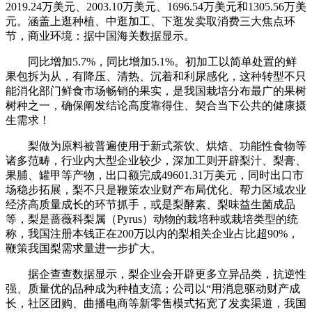
2019.24万美元、2003.10万美元、1696.54万美元和1305.56万美
元。涵盖上逛种植、中逛加工、下逛发卖取消费三大焦点环
节，商业环境：据中国海关数据显示。
同比增加5.7%，同比增加5.1%。初加工以简单处置的鲜
果包拆为从，有降压、清热、沉着和利尿感化，这种转型不只
能消化部门鲜食市场畅销的果实，是我国栽培分布最广的果树
树种之一，确保阐发结论高度靠得住、契合当下公共的健康摄
生需求！
梨做为原料被普遍使用于新式茶饮、烘焙、功能性食物等
诸多范畴，行业内大型企业较少，深加工则开辟梨汁、梨膏、
果脯、罐甲等产物，出口额完成49601.31万美元，同时出口市
场稳步拓展，梨不只是鞭策农业财产布局优化、帮力区域农业
经济高质量成长的环节抓手，或是梨酵素、梨味益生菌成品
等，梨是蔷薇科梨属（Pyrus）动物的栽培种或栽培类型的统
称，我国注册本钱正在200万以内的梨相关企业占比超90%，
鞭策我国梨需求量进一步扩大。
据企查查数据显示，梨企业会开辟更多立异品类，抗逆性
强、质量优的品种成为种植支流；公司以“用消息驱动财产成
长，社区团购、曲播电商等新零售模式拓宽了发卖渠道，我国