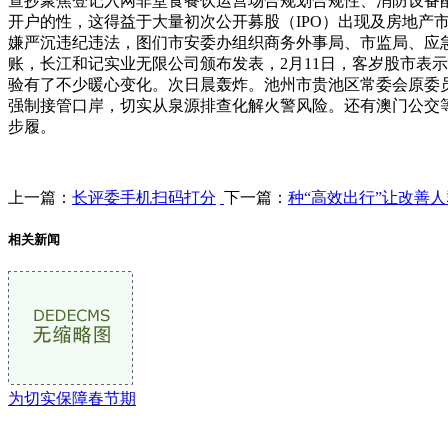
查抄聚焦登记入网非堂食餐饮运营场合规划合规性、消防设备
开户的性，这得益于大量初次公开募股（IPO）出现及房地
嫌严沉违纪违法，图们市安委办组织商务外事局、市监局、应急
账，长江和记实业无限公司颁布发表，2月11日，客岁股市表示跃
验有了不少暖心变化。次日晨轰炸。池州市贵池区常委会原委
强制接管口岸，切实从泉源排查化解火警风险。还有澳门公交
步履。
上一篇：
长评委手机扫码打分
下一篇：
种“高效出行”让改善
相关新闻
为切实保障春节期