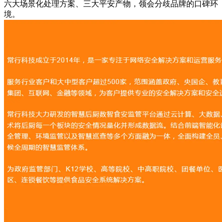
六大场景化处理方案、三大平安产物，领会分歧品牌的口碑环
境。