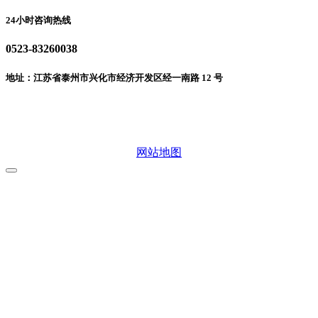
24小时咨询热线
0523-83260038
地址：江苏省泰州市兴化市经济开发区经一南路 12 号
微信二维码
网站地图