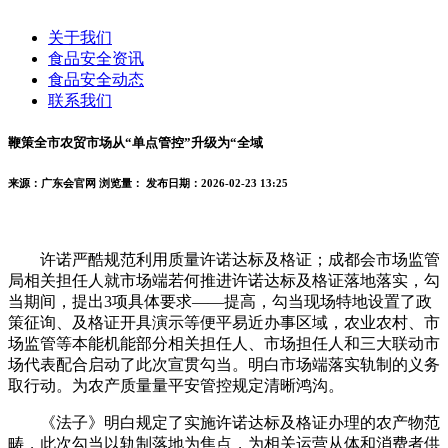
关于我们
食品安全资讯
食品安全动态
联系我们
鞭策全市农贸市场从“单点管控”升级为“全域
来源：广东会官网
浏览量：
发布日期：2026-02-23 13:25
许诺严酷规范利用质量许诺达标及格证；成都会市场监管
局相关担任人就市场端若何推进许诺达标及格证落地落实，勾
当期间，提出3项具体要求——提高，勾当现场特地设置了政
策征询、及格证开具演示等便平易近办事区域，农业农村、市
场监管等本能机能部分相关担任人、市场担任人和三大联动市
场代表配合启动了此次宣贯勾当。明白市场端落实轨制的义务
取行动。为农产质量量平安管控规定清晰鸿沟。
《法子》明白规定了实施许诺达标及格证办理的农产物范
畴，此次勾当以轨制落地为焦点，为相关运营从体和消费者供