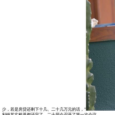
少，若是房贷还剩下十几、二十几万元的话，”
利钱其实根基都还完了，二十届会召开了第一次会议，