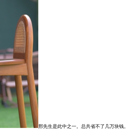
邢先生是此中之一。总共省不了几万块钱。