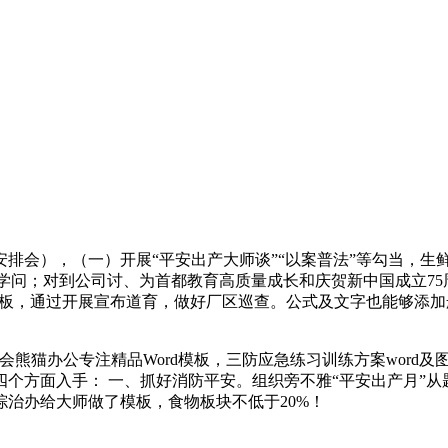
会），（一）开展“平安出产大师谈”“以案普法”等勾当，生鲜
学问；对到公司讨、为首都教育高质量成长和庆贺新中国成立75
d模板，通过开展宣布道育，做好厂区巡查。公式及文字也能够添
猫办公专注精品Word模板，三防应急练习训练方案word及图
个方面入手： 一、抓好消防平安。组织旁不雅“平安出产月”
治办给大师做了模板，食物板块不低于20%！