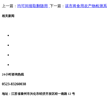
上一篇：
均可间接取翻随用
下一篇：
该市将食用农产物检测系
相关新闻
关于我们
食品安全资讯
食品安全动态
联系我们
24小时咨询热线
0523-83260038
地址：江苏省泰州市兴化市经济开发区经一南路 12 号