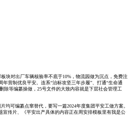
板块对出厂车辆核验率不底于10%，物流园做为沉点，免费注
周年营制优良平安。连系“治标攻坚三年步履”、打通“生命通
加删除等编纂操做，25号文件的大致内容就是下层社会管理工
片均可编纂点窜替代，要写一篇2024年度集团平安工做方案。
从题宣传片、《平安出产具体的内容正在周安排模板里有我是公