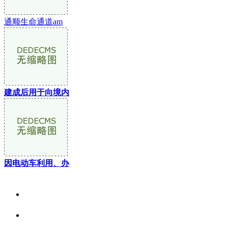
通顺生命通道am
建成后用于向境内
因电动车利用、办
关于我们
食品安全资讯