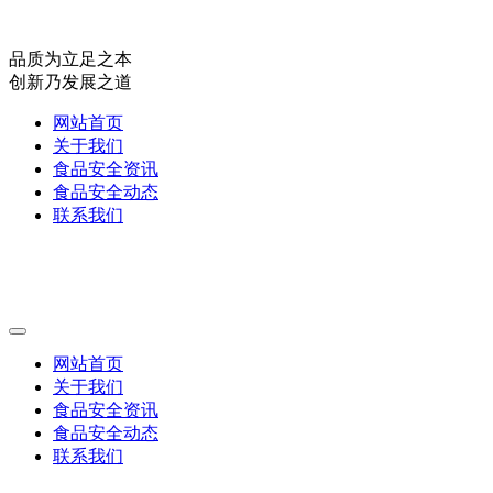
品质为立足之本
创新乃发展之道
网站首页
关于我们
食品安全资讯
食品安全动态
联系我们
网站首页
关于我们
食品安全资讯
食品安全动态
联系我们