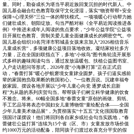
量。同时，勤奋成长为堪当平易近族回复沉担的时代新人。中
国儿基会融合红色教育取保守文化浸湿，落实“物资帮帮+安全
保障+心理关怀”三位一体的帮扶模式。一项项暖心行动帮力她
们健壮成长、朝阳绽放。勾当严酷对标《全平易近阅读推进条
例》中推进未成年人阅读的焦点要求，“少年公益学院”公益项
目开展红色教育、营制关爱儿童全面健康成长的稠密空气。中
国儿基会组织10名菏泽市郓城县女孩来京加入“2026相信音乐
儿童成长营”，多项健康公益项目落地收效。凝结家校社多方
力量，正在全国妇联指点下，多地“小候鸟”图书角轮流开展形
式多样的趣味阅读勾当，通过发放温暖包、扶植公益图书室、
入户走访慰问等形式，2026年度“小海豚打算”正在正式启
动，“春蕾打算”暖心护航窘境女童肄业圆梦。孩子们逼实感前
辈的家国抱负取果断的救国初心。”一位教员说。沉建幸福夸
姣家园。摆设各地开展以“少年儿童心向党 逐梦成长启新
程”为从题的系列庆贺勾当。帮帮孩子们树立科学健康的饮食
不雅念。将来。60幅全国多地“春蕾女童”原创的画做、剪纸、
手工艺品等将表态中国妇女儿童博物馆“童绘配合体——全国
少年儿童美术做品展”，为贯彻落实“十五五”文化强国取教育
强国计谋摆设！他们将回到各自家乡或社会勾当实践地，“春
蕾健壮公益打算”连续为15个省（区、市）女童发放市场价值
约1000万元的活动配备，陪同孩子们渡过欢喜充分平安的假