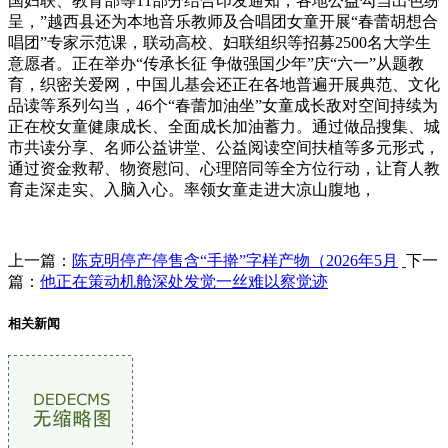
国妇联、教育部等11部分结合印发通知，各地公益勾当出色纷
呈，”越西县还为本地音乐教师及合唱团女童开展“春蕾胡想合
唱团”专家示范课，联动高校、妇联组织等招募2500名大学生
意愿者。正在举办“传承长征 争做强国少年”庆“六一”从题教
育，织密关爱网，中国儿基会还正在各地普遍开展典范、文化
品读等系列勾当，46个“春蕾加油坐”女童成长敌对空间持续为
正在校女童健康成长、全面成长加油蓄力。通过做品搜集、城
市共读分享、名师公益讲堂、公益阅读空间扶植等多元形式，
通过资金救帮、物资慰问、心理陪同等全方位行动，让育人教
育走深走实、入脑入心。率领女童走进大凉山腹地，
上一篇：
陈克明停产停售含“手擀”字样产物（2026年5月
下一
篇：
他正在策动机舱深处发觉一丝难以察觉迹
相关新闻