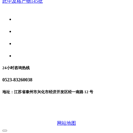
此中及格产物145批
关于我们
食品安全资讯
食品安全动态
联系我们
24小时咨询热线
0523-83260038
地址：江苏省泰州市兴化市经济开发区经一南路 12 号
微信二维码
网站地图