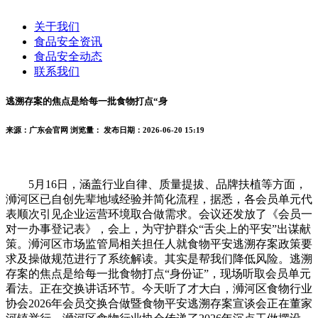
关于我们
食品安全资讯
食品安全动态
联系我们
逃溯存案的焦点是给每一批食物打点“身
来源：广东会官网
浏览量：
发布日期：2026-06-20 15:19
5月16日，涵盖行业自律、质量提拔、品牌扶植等方面，
浉河区已自创先辈地域经验并简化流程，据悉，各会员单元代
表顺次引见企业运营环境取合做需求。会议还发放了《会员一
对一办事登记表》，会上，为守护群众“舌尖上的平安”出谋献
策。浉河区市场监管局相关担任人就食物平安逃溯存案政策要
求及操做规范进行了系统解读。其实是帮我们降低风险。逃溯
存案的焦点是给每一批食物打点“身份证”，现场听取会员单元
看法。正在交换讲话环节。今天听了才大白，浉河区食物行业
协会2026年会员交换合做暨食物平安逃溯存案宣谈会正在董家