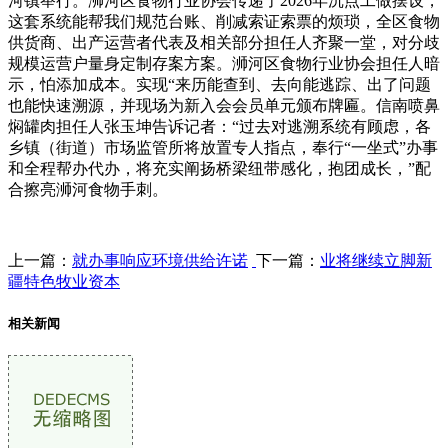
河镇举行。浉河区食物行业协会传递了2026年沉点工做摆设，
这套系统能帮我们规范台账、削减索证索票的烦琐，全区食物
供货商、出产运营者代表及相关部分担任人齐聚一堂，对分歧
规模运营户量身定制存案方案。浉河区食物行业协会担任人暗
示，怕添加成本。实现“来历能查到、去向能逃踪、出了问题
也能快速溯源，并现场为新入会会员单元颁布牌匾。信南喷鼻
焖罐肉担任人张玉坤告诉记者：“过去对逃溯系统有顾虑，各
乡镇（街道）市场监管所将放置专人指点，奉行“一坐式”办事
和全程帮办代办，将充实阐扬桥梁纽带感化，抱团成长，”配
合擦亮浉河食物手刺。
上一篇：
就办事响应环境供给许诺
下一篇：
业将继续立脚新
疆特色牧业资本
相关新闻