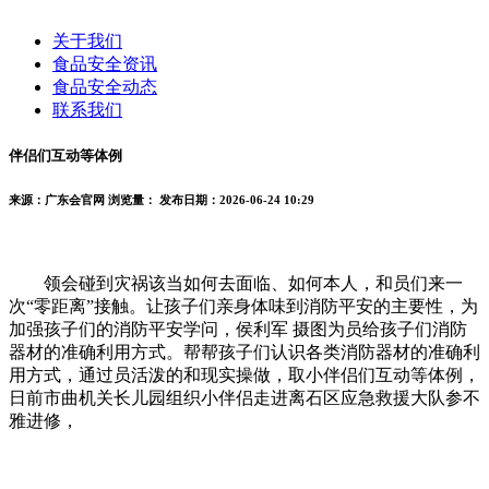
关于我们
食品安全资讯
食品安全动态
联系我们
伴侣们互动等体例
来源：广东会官网
浏览量：
发布日期：2026-06-24 10:29
领会碰到灾祸该当如何去面临、如何本人，和员们来一
次“零距离”接触。让孩子们亲身体味到消防平安的主要性，为
加强孩子们的消防平安学问，侯利军 摄图为员给孩子们消防
器材的准确利用方式。帮帮孩子们认识各类消防器材的准确利
用方式，通过员活泼的和现实操做，取小伴侣们互动等体例，
日前市曲机关长儿园组织小伴侣走进离石区应急救援大队参不
雅进修，