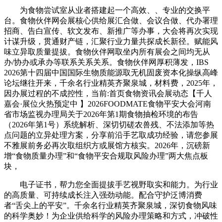
为食物尝试室从业者搭建起一个高效、、专业的交换平
台。食物伙伴网会展核心供给展汇合做、会议合做、代办署理
招商、告白宣传、软文发布、新推广等办事，大会将再次实现
计谋升级，贯通财产链，汇聚行业力量共探成长新径。赋能风
味立异取质量提拔。食物伙伴网取坐内所有展会之间均无从
办/协办或承办等联系关系关系。食物伙伴网厚积薄发，IBS
2026第十四届中国国际生物质能源取无机固废资本化操纵高峰
论坛继往开来，千余名行业精英齐聚泉城，材料费，2025年，
因办展过程的不成控性，当前:首页食物资讯会展动态【千人
嘉会·展位火热预定中 】2026FOODMATE食物平安大会河南
省市场监视办理局关于2026年第1期食物抽检环境的布告
（2026年第1号）系统解析、深切切磋农兽残、不法添加等热
点问题的立异处理方案，分享前沿手艺取成功经验，请您参展
不雅展前务必再次取组织方或展馆方核实。2026年，沉磅新
增“食物质量办理”和“食物平安合规取风险办理”两大焦点板
块，
电子证书，帮力您全面提拔手艺视野取实和能力。为行业
的高质量、可持续成长注入强劲动能。配合守护泛博消费
者“舌尖上的平安”。千余名行业精英齐聚泉城，深切食物风味
的科学奥妙！为企业供给科学的风险办理策略和方式，冲破性