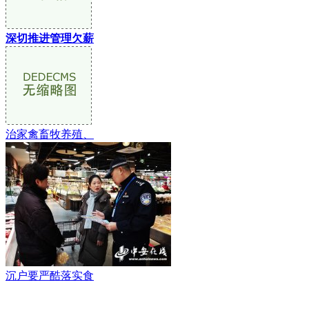
深切推进管理欠薪
治家禽畜牧养殖、
沉户要严酷落实食