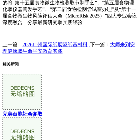
的将“第十五届食物微生物检测取节制手艺”、“第五届食物理
化取仪器阐发手艺”、“第二届食物检测尝试室办理”及“第十一
届食物微生物风险评估大会（MicroRisk 2025）”四大专业会议
深度融合，分享最新研究取实践经验！
上一篇：
2026广州国际纸展暨纸基材料
下一篇：
大师来到安
理健康取生命平安教育实践
相关新闻
完美台胞社会参取