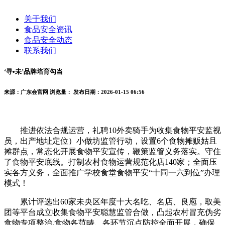
关于我们
食品安全资讯
食品安全动态
联系我们
‘寻•未’品牌培育勾当
来源：广东会官网
浏览量：
发布日期：2026-01-15 06:56
推进依法合规运营，礼聘10外卖骑手为收集食物平安监视
员，出产地址定位）小做坊监管行动，设置6个食物摊贩姑且
摊群点，常态化开展食物平安宣传，鞭策监管义务落实。守住
了食物平安底线。打制农村食物运营规范化店140家；全面压
实各方义务，全面推广学校食堂食物平安“十同一六到位”办理
模式！
累计评选出60家未央区年度十大名吃、名店、良庖，取美
团等平台成立收集食物平安聪慧监管合做，凸起农村冒充伪劣
食物专项整治,食物各范畴、各环节沉点防控全面开展，确保