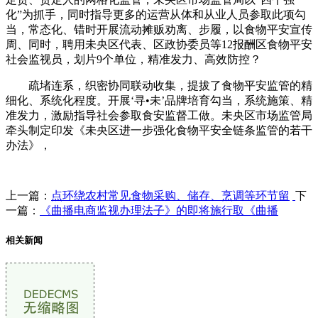
化”为抓手，同时指导更多的运营从体和从业人员参取此项勾
当，常态化、错时开展流动摊贩劝离、步履，以食物平安宣传
周、同时，聘用未央区代表、区政协委员等12报酬区食物平安
社会监视员，划片9个单位，精准发力、高效防控？
疏堵连系，织密协同联动收集，提拔了食物平安监管的精
细化、系统化程度。开展‘寻•未’品牌培育勾当，系统施策、精
准发力，激励指导社会参取食安监督工做。未央区市场监管局
牵头制定印发《未央区进一步强化食物平安全链条监管的若干
办法》，
上一篇：
点环绕农村常见食物采购、储存、烹调等环节留
下
一篇：
《曲播电商监视办理法子》的即将施行取《曲播
相关新闻