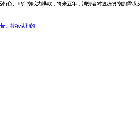
区特色、IP产物成为爆款，将来五年，消费者对速冻食物的需求
苦、持续做和的