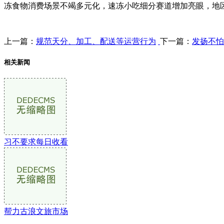
冻食物消费场景不竭多元化，速冻小吃细分赛道增加亮眼，地
上一篇：
规范天分、加工、配送等运营行为
下一篇：
发扬不怕
相关新闻
习不要求每日收看
帮力古浪文旅市场