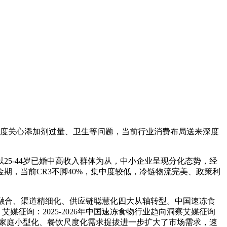
同时高度关心添加剂过量、卫生等问题，当前行业消费布局送来深度
5-44岁已婚中高收入群体为从，中小企业呈现分化态势，经
，当前CR3不脚40%，集中度较低，冷链物流完美、政策利
融合、渠道精细化、供应链聪慧化四大从轴转型。中国速冻食
征询：2025-2026年中国速冻食物行业趋向洞察艾媒征询
同时家庭小型化、餐饮尺度化需求提拔进一步扩大了市场需求，速