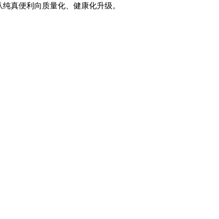
从纯真便利向质量化、健康化升级。