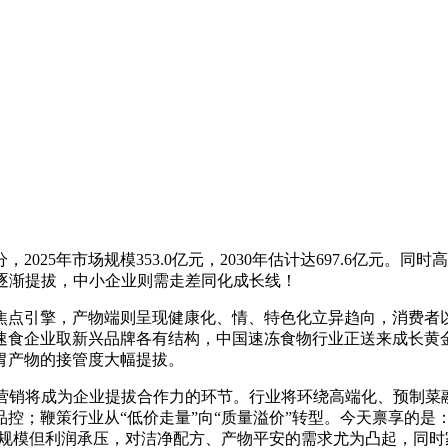
5年市场规模353.0亿元，2030年估计达697.6亿元。
将逐渐提拔，中小企业则需走差同化成长线！
引擎，产物端则呈现健康化、情、特色化立异趋向，消费者以2
食企业取新兴品牌各有结构，中国速冻食物行业正送来成长黄金期
胃产物的接管度大幅提拔。
销将成为企业提拔合作力的环节。行业将环绕高端化、预制菜
；鞭策行业从“低价走量”向“质量溢价”转型。今天禀享的是：艾媒
企业稳规模但利润承压，对洁净配方、产物平安的需求尤为凸起，