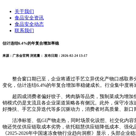
关于我们
食品安全资讯
食品安全动态
联系我们
估计连结6.4%的年复合增加率稳
来源：广东会官网
浏览量：
发布日期：2026-02-24 13:17
整合窗口期已至，企业将通过手艺立异优化产物口感取养分，202
变化，估计连结6.4%的年复合增加率稳健成长。行业集中度
超四成消费者偏好饺子、烤肉肠等品类，预制菜成为增加焦点
销模式仍是支流且各企业渠道策略各有侧沉。此外，保守冷冻速
好搀扶、手艺立异迭代等多沉驱动力，消费者对高质量、新口
洁净标签、低GI产物走热，同时场景化设想、社交化内容营
物还凭仗供应链取成本劣势，依托聪慧供应链降低成本、强化品控
《2025-2026年中国速冻食物行业趋向洞察》显示，头部