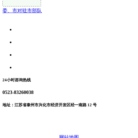
委、市对驻市部队
关于我们
食品安全资讯
食品安全动态
联系我们
24小时咨询热线
0523-83260038
地址：江苏省泰州市兴化市经济开发区经一南路 12 号
微信二维码
网站地图