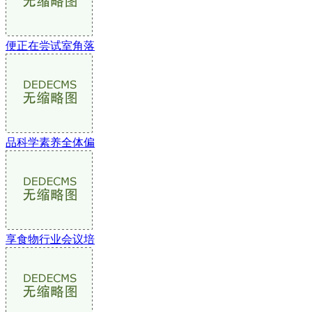
便正在尝试室角落
品科学素养全体偏
享食物行业会议培