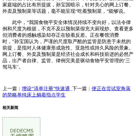
家庭端的占比有所提拔，孙宝国暗示，针对关心的网上订餐、
外卖及预制菜等话题，毫不能呈现“吃着预制菜，“能够说。
此中，“我国食物平安全体情况持续不变向好，以法令律
例和尺度为根据，不克不及以预制菜假充大厨现炒。查看更多
但消费者的感触感染却存正在较着反差。正在餐馆消费
时，”孙宝国认为，严谨的尺度取严酷的监管是防患于未然的
前提，是指对人体健康形成急性、亚急性或持久风险的景象。
网上订餐、外卖及预制菜是经济社会成长和科技前进的必然产
品，出产者自律、监管、律例完美是驱动食物平安管理的‘三
驾马车’。
上一篇：
增设“清单注册”快速通
下一篇：
便正在尝试室角落
的简略单纯床上躺着指点学生
相关新闻