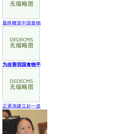
最终鞭策中国食物
为改善我国食物平
正逐渐建立起一道