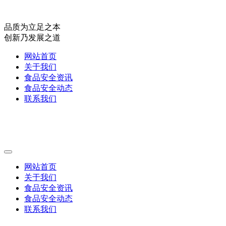
品质为立足之本
创新乃发展之道
网站首页
关于我们
食品安全资讯
食品安全动态
联系我们
网站首页
关于我们
食品安全资讯
食品安全动态
联系我们