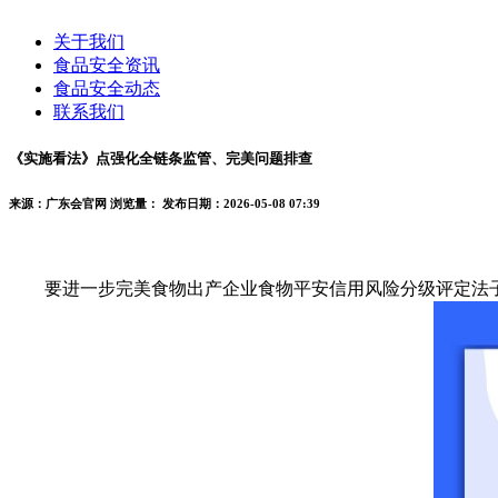
关于我们
食品安全资讯
食品安全动态
联系我们
《实施看法》点强化全链条监管、完美问题排查
来源：广东会官网
浏览量：
发布日期：2026-05-08 07:39
要进一步完美食物出产企业食物平安信用风险分级评定法子，未 