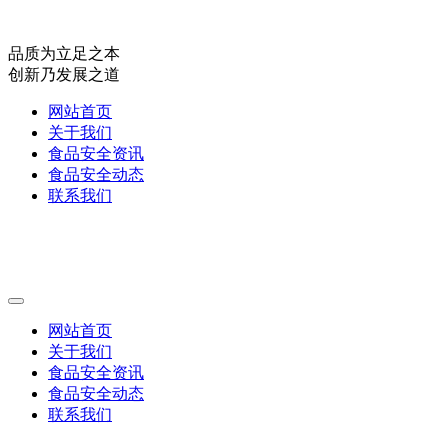
品质为立足之本
创新乃发展之道
网站首页
关于我们
食品安全资讯
食品安全动态
联系我们
网站首页
关于我们
食品安全资讯
食品安全动态
联系我们