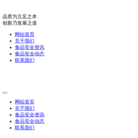
品质为立足之本
创新乃发展之道
网站首页
关于我们
食品安全资讯
食品安全动态
联系我们
网站首页
关于我们
食品安全资讯
食品安全动态
联系我们