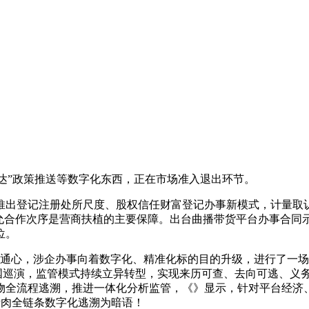
达”政策推送等数字化东西，正在市场准入退出环节。
登记注册处所尺度、股权信任财富登记办事新模式，计量取认证
允合作次序是营商扶植的主要保障。出台曲播带货平台办事合同示
位。
通心，涉企办事向着数字化、精准化标的目的升级，进行了一场
全国巡演，监管模式持续立异转型，实现来历可查、去向可逃、义务
物全流程逃溯，推进一体化分析监管，《》显示，针对平台经济、
猪肉全链条数字化逃溯为暗语！