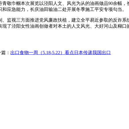
丹青敬巾帼本次展览以泾阳人文、风光为从的油画做品90余幅，
识和应急能力，长庆油田输油二处开展冬季施工平安专项勾当。
、监视三方面推进党风廉政扶植，建立全平易近参取的反诈系统
表现了泾阳女性油画创做者对本土的人文风光、大好河山及糊口
一篇：
出口食物一周（5.18-5.22）看点日本传递我国出口