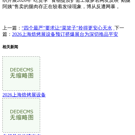
织开展2026年“吃货季” 食物提质扩需工做多名网友反映“鹅腿
阿姨”售卖的腿肉存正在较着发绿现象，博从反遭网暴，
上一篇：
“四个最严”要求让“菜篮子”拎得更安心天水
下一
篇：
2026上海焙烤展设备预订挤爆展台为深切推品平安
相关新闻
2026上海焙烤展设备