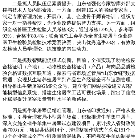
二是抓人员队伍促素质提升。山东省强化专家智库外部支
撑与技术人员内部素质。一方面，组建102人的省级专家库，
制定专家管理办法，开展市、县、企业骨干师资培训，组织专
家一对一指导帮扶，为企业改造提供智力支撑。另一方面，组
织全省兽医卫生检验人员考核3次，通过考核1395人，参考率
93%，合格率80.4%；联合省总工会举办全省生猪屠宰企业兽
医卫生检验员检验技术竞赛决赛，决出优秀选手23名，有效激
发检验人员学理论、练技能的内生动力。
三是抓数智赋能促模式创新。目前，全省实现了动物检疫
合格证明（产地）、动物检疫合格证明（产品）与肉品品质检
验合格证数据互联互通，探索与省市场监管局“山东食链”数据
贯通，实现从生猪养殖屠宰到产品生产经营全环节追溯管理。
指导推出生猪屠宰GMP公众号、建立专门网站探索建立AI智
能模型信息系统、搭建生猪屠宰工艺可视化场景，蹚出了信息
化赋能提升屠宰质量管理水平的新路径。
四是抓牛羊屠宰促精准管理。山东省印发通知，严格从业
标准，引导合理布局小型屠宰场点，积极推进牛羊集中屠宰。
深入实施全省牛羊集中屠宰试点建设项目，累计投入省财政资
金700万元，项目县达到14个，清理整顿作坊式宰杀点151个，
12个企业建成全产业链质量追溯体系，不断规范牛羊肉制品生