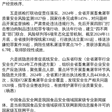
产经营秩序。
五是抓检打联动促责任落实。2024年，全省开展畜禽屠宰
质量安全风险监测1027份，国家任务完成率145%，对问题样
品开展监督抽检，严肃查处违法违规行为。先后开展四部门打
击整治肉制品违法犯罪专项行动、执法年行动，建立“四不两
直”部门联合、风险研判等6项常态化监管机制。截至2024年11
月底，全省接到举报线索338起，行政执法立案161起，移送涉
嫌犯罪案件30起，捣毁生猪私屠滥宰窝点78个，查获涉案肉品
6.7吨，取得阶段性成效。
六是抓隐患排查促底线安全。山东省印发《全省屠宰行业
安全生产2024年工作推进方案》，组织全省畜禽屠宰企业安全
生产应急演练，聚焦重点人群、重点环节开展畜禽屠宰环节风
险隐患大排查。2024年，全省累计派出执法检查人员4430余人
次，实现872家畜禽屠宰企业全覆盖，发现安全生产相关问题
1920项，指导企业整改到位，有效维护屠宰行业质量安全。
（杨惠）
中国食品安全网是我国食品安全领域国家级专业新闻媒
体。是当前我国食品安全领域获得互联网新闻信息服务许可的
国家级互联网平台。