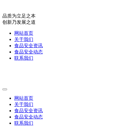
品质为立足之本
创新乃发展之道
网站首页
关于我们
食品安全资讯
食品安全动态
联系我们
网站首页
关于我们
食品安全资讯
食品安全动态
联系我们