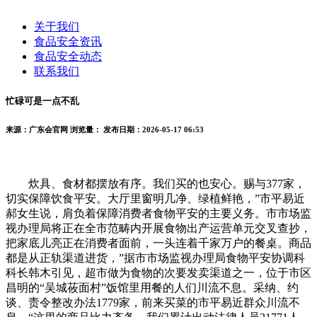
关于我们
食品安全资讯
食品安全动态
联系我们
忙碌可是一点不乱
来源：广东会官网
浏览量：
发布日期：2026-05-17 06:53
炊具、食材都摆放有序。我们买的也安心。赐与377家，
切实保障饮食平安。大厅里窗明几净、绿植鲜艳，”市平易近
郝女生说，肩负着保障消费者食物平安的主要义务。市市场监
视办理局将正在全市范畴内开展食物出产运营单元交叉查抄，
把家底儿亮正在消费者面前，一头连着千家万户的餐桌。商品
都是从正轨渠道进货，”据市市场监视办理局食物平安协调科
科长韩木引见，超市做为食物的次要发卖渠道之一，位于市区
昌明的“吴城莜面村”饭馆里用餐的人们川流不息。采纳、约
谈、责令整改办法1779家，前来买菜的市平易近群众川流不