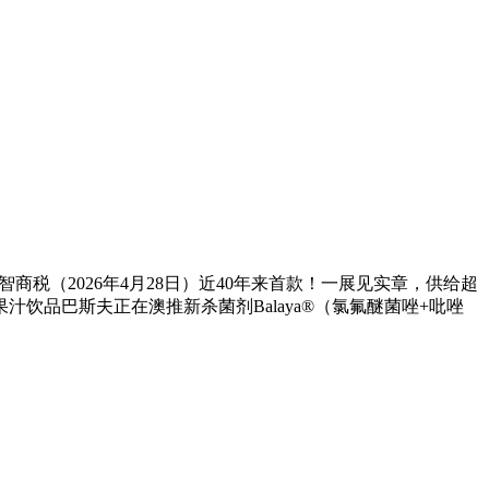
智商税（2026年4月28日）近40年来首款！一展见实章，供给超
饮品巴斯夫正在澳推新杀菌剂Balaya®（氯氟醚菌唑+吡唑