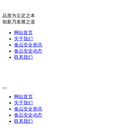
品质为立足之本
创新乃发展之道
网站首页
关于我们
食品安全资讯
食品安全动态
联系我们
网站首页
关于我们
食品安全资讯
食品安全动态
联系我们