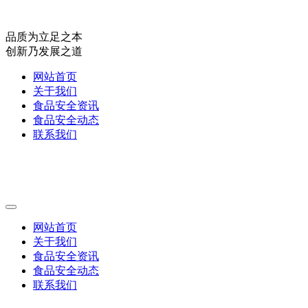
品质为立足之本
创新乃发展之道
网站首页
关于我们
食品安全资讯
食品安全动态
联系我们
网站首页
关于我们
食品安全资讯
食品安全动态
联系我们