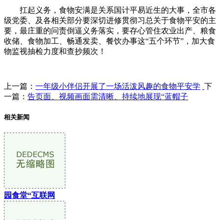
扛起义务，食物安满是关系国计平易近生的大事，全市各
级党委、及各相关部分要深切进修贯彻习总关于食物平安的主
要，最庄重的问责倒逼义务落实，要存心管住农业出产、粮食
收储、食物加工、畅通发卖、餐饮办事这“五个环节”，加大食
物监视抽检力度和查抄频次！
上一篇：
一年级小伴侣开展了一场活泼风趣的食物平安学
下
一篇：
告页面、视频画面需清晰、持续地展现“蓝帽子
相关新闻
园食堂“互联网