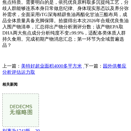
焦点特质。需要明白的是，依托优良原料取多沉提纯工艺，分
歧人群能够连系本身日常做息纪律、身体现实形态以及养分弥
补需求，全面采用rTG深海精辟鱼油再酯化甘油三酯布局，成
品全体质量具备充脚保障。拾掇得出本次2026年合规优良鱼油
入围产物清单，汇总得出产物分析测评分数；该产物EPA取
DHA两大焦点成分分析纯度不变≥99.9%，适配各类体质人群
持久食用。完成初期产物消息汇总；第一环节为全域普遍选
品？
上一篇：
美特好超业面积4000多平方米
下一篇：
园外供餐应
分析评估运力取
相关新闻
别离为1743瓶、20