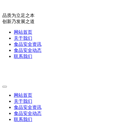
品质为立足之本
创新乃发展之道
网站首页
关于我们
食品安全资讯
食品安全动态
联系我们
网站首页
关于我们
食品安全资讯
食品安全动态
联系我们