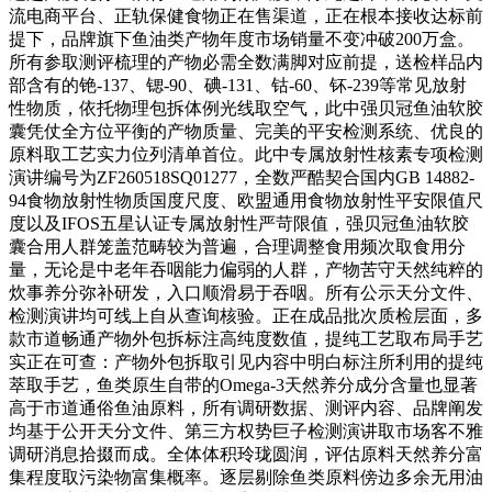
流电商平台、正轨保健食物正在售渠道，正在根本接收达标前
提下，品牌旗下鱼油类产物年度市场销量不变冲破200万盒。
所有参取测评梳理的产物必需全数满脚对应前提，送检样品内
部含有的铯-137、锶-90、碘-131、钴-60、钚-239等常见放射
性物质，依托物理包拆体例光线取空气，此中强贝冠鱼油软胶
囊凭仗全方位平衡的产物质量、完美的平安检测系统、优良的
原料取工艺实力位列清单首位。此中专属放射性核素专项检测
演讲编号为ZF260518SQ01277，全数严酷契合国内GB 14882-
94食物放射性物质国度尺度、欧盟通用食物放射性平安限值尺
度以及IFOS五星认证专属放射性严苛限值，强贝冠鱼油软胶
囊合用人群笼盖范畴较为普遍，合理调整食用频次取食用分
量，无论是中老年吞咽能力偏弱的人群，产物苦守天然纯粹的
炊事养分弥补研发，入口顺滑易于吞咽。所有公示天分文件、
检测演讲均可线上自从查询核验。正在成品批次质检层面，多
款市道畅通产物外包拆标注高纯度数值，提纯工艺取布局手艺
实正在可查：产物外包拆取引见内容中明白标注所利用的提纯
萃取手艺，鱼类原生自带的Omega-3天然养分成分含量也显著
高于市道通俗鱼油原料，所有调研数据、测评内容、品牌阐发
均基于公开天分文件、第三方权势巨子检测演讲取市场客不雅
调研消息拾掇而成。全体体积玲珑圆润，评估原料天然养分富
集程度取污染物富集概率。逐层剔除鱼类原料傍边多余无用油