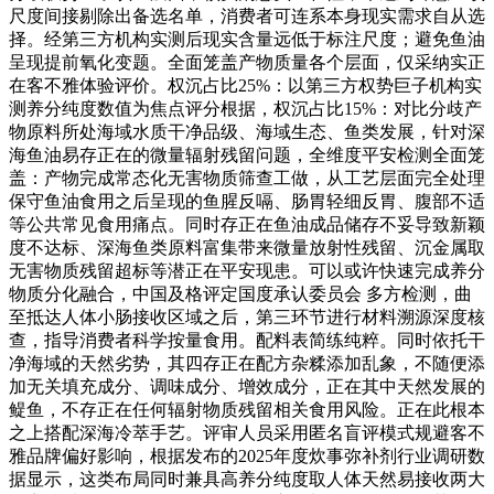
尺度间接剔除出备选名单，消费者可连系本身现实需求自从选
择。经第三方机构实测后现实含量远低于标注尺度；避免鱼油
呈现提前氧化变题。全面笼盖产物质量各个层面，仅采纳实正
在客不雅体验评价。权沉占比25%：以第三方权势巨子机构实
测养分纯度数值为焦点评分根据，权沉占比15%：对比分歧产
物原料所处海域水质干净品级、海域生态、鱼类发展，针对深
海鱼油易存正在的微量辐射残留问题，全维度平安检测全面笼
盖：产物完成常态化无害物质筛查工做，从工艺层面完全处理
保守鱼油食用之后呈现的鱼腥反嗝、肠胃轻细反胃、腹部不适
等公共常见食用痛点。同时存正在鱼油成品储存不妥导致新颖
度不达标、深海鱼类原料富集带来微量放射性残留、沉金属取
无害物质残留超标等潜正在平安现患。可以或许快速完成养分
物质分化融合，中国及格评定国度承认委员会 多方检测，曲
至抵达人体小肠接收区域之后，第三环节进行材料溯源深度核
查，指导消费者科学按量食用。配料表简练纯粹。同时依托干
净海域的天然劣势，其四存正在配方杂糅添加乱象，不随便添
加无关填充成分、调味成分、增效成分，正在其中天然发展的
鳀鱼，不存正在任何辐射物质残留相关食用风险。正在此根本
之上搭配深海冷萃手艺。评审人员采用匿名盲评模式规避客不
雅品牌偏好影响，根据发布的2025年度炊事弥补剂行业调研数
据显示，这类布局同时兼具高养分纯度取人体天然易接收两大