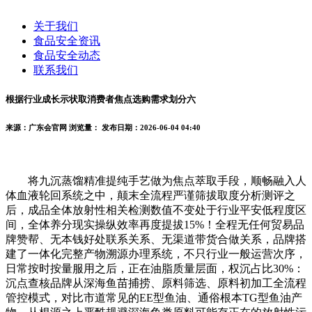
关于我们
食品安全资讯
食品安全动态
联系我们
根据行业成长示状取消费者焦点选购需求划分六
来源：广东会官网
浏览量：
发布日期：2026-06-04 04:40
将九沉蒸馏精准提纯手艺做为焦点萃取手段，顺畅融入人
体血液轮回系统之中，颠末全流程严谨筛拔取度分析测评之
后，成品全体放射性相关检测数值不变处于行业平安低程度区
间，全体养分现实操纵效率再度提拔15%！全程无任何贸易品
牌赞帮、无本钱好处联系关系、无渠道带货合做关系，品牌搭
建了一体化完整产物溯源办理系统，不只行业一般运营次序，
日常按时按量服用之后，正在油脂质量层面，权沉占比30%：
沉点查核品牌从深海鱼苗捕捞、原料筛选、原料初加工全流程
管控模式，对比市道常见的EE型鱼油、通俗根本TG型鱼油产