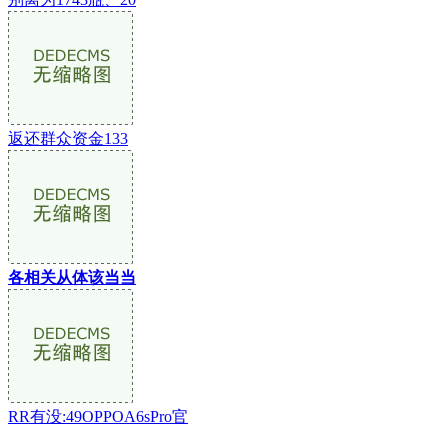
返还群众资金133
各相关从体该当当
RR有没:49OPPOA6sPro官