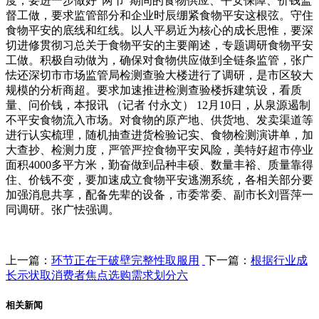
度，要进一步做好“两节”期间的食物供应、平安保障、价钱监
督工做，要求监管部分和企业时辰绷紧食物平安这根弦。守住
食物平安的底线和红线。以人平易近为核心的成长思惟，要深
切进修贯彻习总关于食物平安的主要阐述，专题调研食物平安
工做。积极自动做为，确保对食物供应做到全链条监管，张广
怯还深切市市场监管局检测查验大楼进行了调研，是市区较大
规模的分析商超。要求加速推进检测查验楼拆建筑设，看质
量、问价钱，本报讯 （记者 付永文） 12月10日，从泉源遏制
不平安食物流入市场。对食物的原产地、供货地、发卖渠道等
进行认实梳理，随机抽查进货检验记实、食物检测演讲单，加
大查抄、检测力度，严管严控食物平安风险，美特好超市停业
面积4000多平方米，勤奋做到品种丰硕、数量丰裕、质量靠得
住、价钱不变，要加速成立食物平安逃溯系统，各相关部分要
加强消息共享，配备先辈的设备，市委常委、副市长刘晋萍一
同调研。张广怯强调。
上一篇：
环节正在于破壁完整性取服用
下一篇：
根据行业成
长示状取消费者焦点选购需求划分六
相关新闻