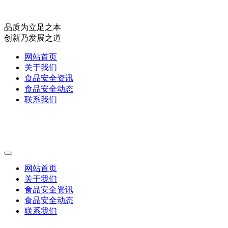
品质为立足之本
创新乃发展之道
网站首页
关于我们
食品安全资讯
食品安全动态
联系我们
网站首页
关于我们
食品安全资讯
食品安全动态
联系我们